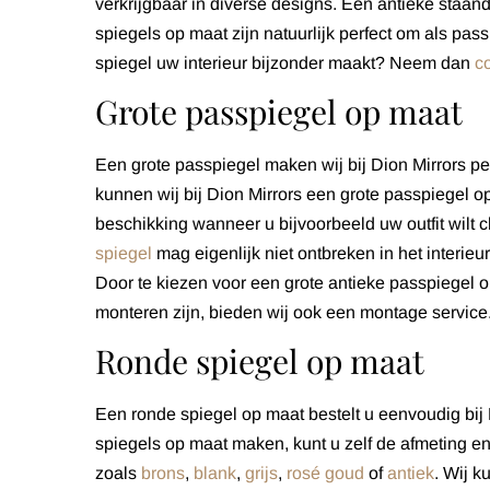
verkrijgbaar in diverse designs. Een antieke staa
spiegels op maat zijn natuurlijk perfect om als p
spiegel uw interieur bijzonder maakt? Neem dan
c
Grote passpiegel op maat
Een grote passpiegel maken wij bij Dion Mirrors per
kunnen wij bij Dion Mirrors een grote passpiegel o
beschikking wanneer u bijvoorbeeld uw outfit wilt
spiegel
mag eigenlijk niet ontbreken in het interieu
Door te kiezen voor een grote antieke passpiegel op
monteren zijn, bieden wij ook een montage service. W
Ronde spiegel op maat
Een ronde spiegel op maat bestelt u eenvoudig bij 
spiegels op maat maken, kunt u zelf de afmeting en
zoals
brons
,
blank
,
grijs
,
rosé goud
of
antiek
. Wij 