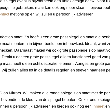
nde spiegel ovaal is bijvoorbeeld een uniek design dat wij voo
asspiegel te gebruiken, maar kan ook erg mooi staan in bijvoorb
ontact
met ons op en wij zullen u persoonlijk adviseren.
fect op maat. Zo heeft u een grote passpiegel op maat die perfe
p maat monteren in bijvoorbeeld een inbouwkast. Ideaal, want zo 
 checken. Daarnaast maken wij ook grote passpiegels op maat vo
r. Denkt u dat een grote passpiegel alleen functioneel goed van p
 maat heeft u een echt decoratief element. Aangezien grote pass
ij zullen alles tot in de details regelen en streven naar een pe
Dion Mirrors. Wij maken alle ronde spiegels op maat met de per
 bovendien de kleur van de spiegel bepalen. Onze ronde spiegel
kunnen u persoonlijk adviseren en bieden ook nog een
inmeet
e